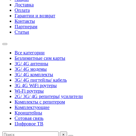
Доставка
Оплата
Гарантии и возврат
Контакты
Партнерам
Статьи
Все категории
Безлимитные сим карты
3G/ 4G антенны
3G/ 4G модемы
3G/ 4G комплекты
3G/ 4G пигтейлы/ кабель
3G 4G WiFi роутеры
Wi-Fi роутеры
2G/ 3G/ 4G репитеры| усилители
Комплекты с репитером
Комплектующие
Кронштейны
Сотовая связь
Цифровое ТВ
×