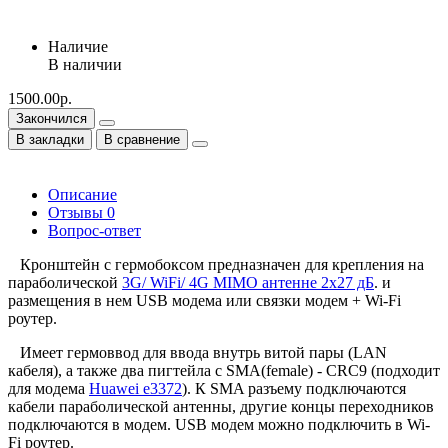
Наличие
В наличии
1500.00р.
Закончился
В закладки
В сравнение
Описание
Отзывы
0
Вопрос-ответ
Кронштейн с гермобоксом предназначен для крепления на
параболической
3G/ WiFi/ 4G MIMO антенне 2х27 дБ
. и
размещения в нем USB модема или связки модем + Wi-Fi
роутер.
Имеет гермоввод для ввода внутрь витой пары (LAN
кабеля), а также два пигтейла с SMA(female) - CRC9 (подходит
для модема
Huawei e3372
). К SMA разъему подключаются
кабели параболической антенны, другие концы переходников
подключаются в модем. USB модем можно подключить в Wi-
Fi роутер.