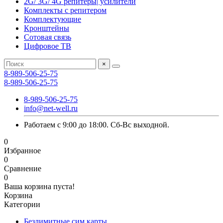
2G/ 3G/ 4G репитеры| усилители
Комплекты с репитером
Комплектующие
Кронштейны
Сотовая связь
Цифровое ТВ
×
8-989-506-25-75
8-989-506-25-75
8-989-506-25-75
info@net-well.ru
Работаем с 9:00 до 18:00. Сб-Вс выходной.
0
Избранное
0
Сравнение
0
Ваша корзина пуста!
Корзина
Категории
Безлимитные сим карты