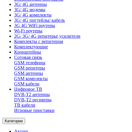
3G/ 4G антенны
3G/ 4G модемы
3G/ 4G комплекты
3G/ 4G пигтейлы/ кабель
3G 4G WiFi роутеры
Wi-Fi роутеры
2G/ 3G/ 4G репитеры| усилители
Комплекты с репитером
Комплектующие
Кронштейны
Сотовая связь
GSM телефоны
GSM репитеры
GSM антенны
GSM комплекты
GSM кабели
Цифровое ТВ
DVB-T2 антенны
DVB-T2 ресиверы
ТВ кабели
Игровые приставки
Категории
Акции