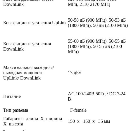
DownLink
МГц,
2110-2170 МГц
50-58 дБ (900 МГц), 50-53 дБ
Коэффициент усиления UpLink
(1800 МГц), 50 дБ (2100 МГц)
55-60 дБ (900 МГц), 50-55 дБ
Коэффициент усиления
(1800 МГц), 50-55 дБ (2100
DownLink
МГц)
Максимальная выходная/
выходная мощность
13 дБм
UpLink/
DownLink
AC 100-240В 50Гц / DC 7-24
Питание
В
Тип разъема
F-female
Габариты: длина X ширина
150 x 150 x 35
мм
X высота