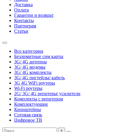
Доставка
Оплата
Гарантии и возврат
Контакты
Партнерам
Статьи
Все категории
Безлимитные сим карты
3G/ 4G антенны
3G/ 4G модемы
3G/ 4G комплекты
3G/ 4G пигтейлы/ кабель
3G 4G WiFi роутеры
Wi-Fi роутеры
2G/ 3G/ 4G репитеры| усилители
Комплекты с репитером
Комплектующие
Кронштейны
Сотовая связь
Цифровое ТВ
×