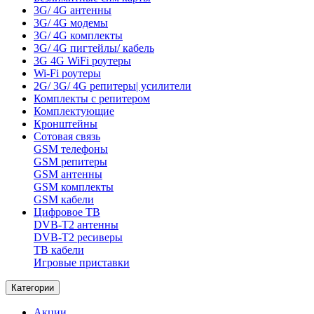
3G/ 4G антенны
3G/ 4G модемы
3G/ 4G комплекты
3G/ 4G пигтейлы/ кабель
3G 4G WiFi роутеры
Wi-Fi роутеры
2G/ 3G/ 4G репитеры| усилители
Комплекты с репитером
Комплектующие
Кронштейны
Сотовая связь
GSM телефоны
GSM репитеры
GSM антенны
GSM комплекты
GSM кабели
Цифровое ТВ
DVB-T2 антенны
DVB-T2 ресиверы
ТВ кабели
Игровые приставки
Категории
Акции