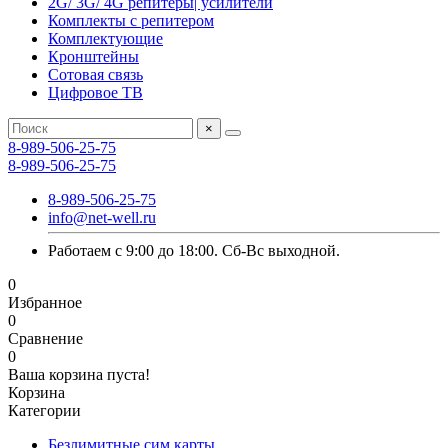
2G/ 3G/ 4G репитеры| усилители
Комплекты с репитером
Комплектующие
Кронштейны
Сотовая связь
Цифровое ТВ
×
8-989-506-25-75
8-989-506-25-75
8-989-506-25-75
info@net-well.ru
Работаем с 9:00 до 18:00. Сб-Вс выходной.
0
Избранное
0
Сравнение
0
Ваша корзина пуста!
Корзина
Категории
Безлимитные сим карты