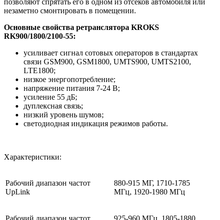
позволяют спрятать его в одном из отсеков автомобиля или
незаметно смонтировать в помещении.
Основные свойства ретранслятора KROKS
RK900/1800/2100-55:
усиливает сигнал сотовых операторов в стандартах
связи GSM900, GSM1800, UMTS900, UMTS2100,
LTE1800
;
низкое энергопотребление
;
напряжение питания 7-24 В;
усиление 55 дБ;
дуплексная связь;
низкий уровень шумов;
светодиодная индикация режимов работы.
Характеристики:
Рабочий диапазон частот
880-915 МГ,
1710-1785
UpLink
МГц,
1920-1980 МГц
Рабочий диапазон частот
925-960 МГц,
1805-1880