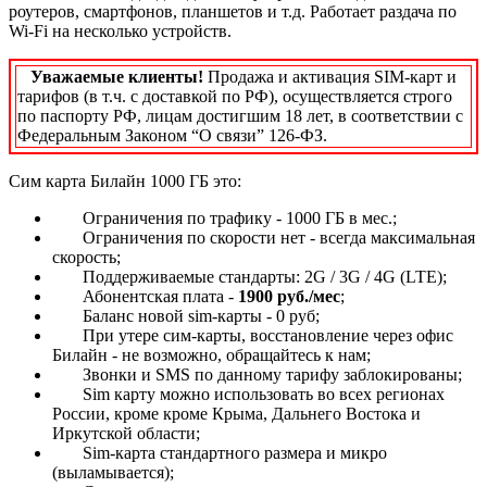
роутеров, смартфонов, планшетов и т.д. Работает раздача по
Wi-Fi на несколько устройств.
Уважаемые клиенты!
Продажа и активация SIM-карт и
тарифов (в т.ч. с доставкой по РФ), осуществляется строго
по паспорту РФ, лицам достигшим 18 лет, в соответствии с
Федеральным Законом “О связи” 126-ФЗ.
Сим карта Билайн 1000 ГБ это:
Ограничения по трафику - 1000 ГБ в мес.;
Ограничения по скорости нет - всегда максимальная
скорость;
Поддерживаемые стандарты: 2G / 3G / 4G (LTE)
;
Абонентская плата -
1900 руб./мес
;
Баланс новой sim-карты - 0 руб;
При утере сим-карты, восстановление через офис
Билайн - не возможно, обращайтесь к нам;
Звонки и SMS по данному тарифу заблокированы;
Sim карту можно использовать во всех регионах
России, кроме кроме Крыма, Дальнего Востока и
Иркутской области;
Sim-карта стандартного размера и микро
(выламывается);