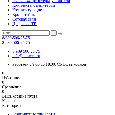
2G/ 3G/ 4G репитеры| усилители
Комплекты с репитером
Комплектующие
Кронштейны
Сотовая связь
Цифровое ТВ
×
8-989-506-25-75
8-989-506-25-75
8-989-506-25-75
info@net-well.ru
Работаем с 9:00 до 18:00. Сб-Вс выходной.
0
Избранное
0
Сравнение
0
Ваша корзина пуста!
Корзина
Категории
Безлимитные сим карты