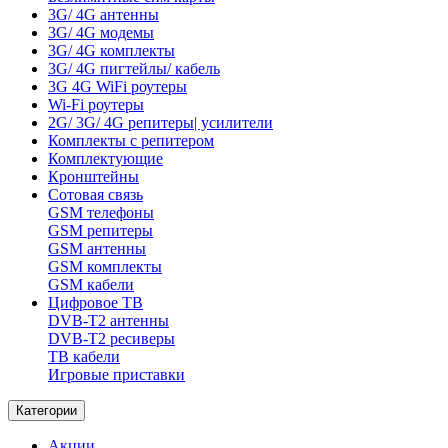
3G/ 4G антенны
3G/ 4G модемы
3G/ 4G комплекты
3G/ 4G пигтейлы/ кабель
3G 4G WiFi роутеры
Wi-Fi роутеры
2G/ 3G/ 4G репитеры| усилители
Комплекты с репитером
Комплектующие
Кронштейны
Сотовая связь
GSM телефоны
GSM репитеры
GSM антенны
GSM комплекты
GSM кабели
Цифровое ТВ
DVB-T2 антенны
DVB-T2 ресиверы
ТВ кабели
Игровые приставки
Категории
Акции