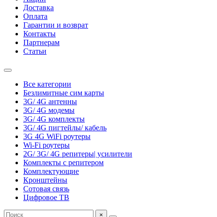
Доставка
Оплата
Гарантии и возврат
Контакты
Партнерам
Статьи
Все категории
Безлимитные сим карты
3G/ 4G антенны
3G/ 4G модемы
3G/ 4G комплекты
3G/ 4G пигтейлы/ кабель
3G 4G WiFi роутеры
Wi-Fi роутеры
2G/ 3G/ 4G репитеры| усилители
Комплекты с репитером
Комплектующие
Кронштейны
Сотовая связь
Цифровое ТВ
×