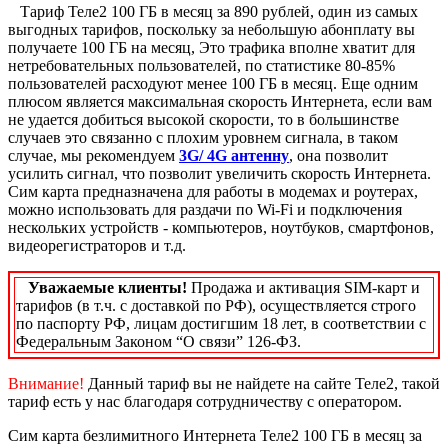
Тариф Теле2 100 ГБ в месяц за 890 рублей, один из самых
выгодных тарифов, поскольку за небольшую абонплату вы
получаете 100 ГБ на месяц, Это трафика вполне хватит для
нетребовательных пользователей, по статистике 80-85%
пользователей расходуют менее 100 ГБ в месяц. Еще одним
плюсом является максимальная скорость Интернета, если вам
не удается добиться высокой скорости, то в большинстве
случаев это связанно с плохим уровнем сигнала, в таком
случае, мы рекомендуем
3G/ 4G антенну
, она позволит
усилить сигнал, что позволит увеличить скорость Интернета.
Сим карта предназначена для работы в модемах и роутерах,
можно использовать для раздачи по Wi-Fi и подключения
нескольких устройств - компьютеров, ноутбуков, смартфонов,
видеорегистраторов и т.д.
Уважаемые клиенты!
Продажа и активация SIM-карт и
тарифов (в т.ч. с доставкой по РФ), осуществляется строго
по паспорту РФ, лицам достигшим 18 лет, в соответствии с
Федеральным Законом “О связи” 126-ФЗ.
Внимание!
Данный тариф вы не найдете на сайте Теле2, такой
тариф есть у нас благодаря сотрудничеству с оператором.
Сим карта безлимитного Интернета Теле2 100 ГБ в месяц за