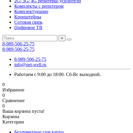
2G/ 3G/ 4G репитеры| усилители
Комплекты с репитером
Комплектующие
Кронштейны
Сотовая связь
Цифровое ТВ
×
8-989-506-25-75
8-989-506-25-75
8-989-506-25-75
info@net-well.ru
Работаем с 9:00 до 18:00. Сб-Вс выходной.
0
Избранное
0
Сравнение
0
Ваша корзина пуста!
Корзина
Категории
Безлимитные сим карты