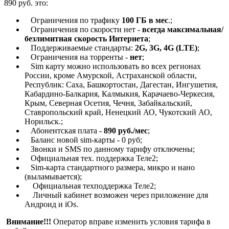
890 руб. это:
Ограничения по трафику
100 ГБ в мес
.;
Ограничения по скорости нет -
всегда максимальная/
безлимитная скорость Интернета
;
Поддерживаемые стандарты:
2G, 3G, 4G (LTE)
;
Ограничения на торренты -
нет
;
Sim карту можно использовать во всех регионах
России, кроме Амурской, Астраханской области,
Республик: Саха, Башкортостан, Дагестан, Ингушетия,
Кабардино-Балкария, Калмыкия, Карачаево-Черкесия,
Крым, Северная Осетия, Чечня, Забайкальский,
Ставропольский край, Ненецкий АО, Чукотский АО,
Норильск.;
Абонентская плата -
890 руб./мес
;
Баланс новой sim-карты - 0 руб;
Звонки и SMS по данному тарифу отключены;
Официальная тех. поддержка Теле2;
Sim-карта стандартного размера, микро и нано
(выламывается);
Официальная техподдержка Теле2;
Личный кабинет возможен через приложение для
Андроид и iOs.
Внимание!!!
Оператор вправе изменить условия тарифа в