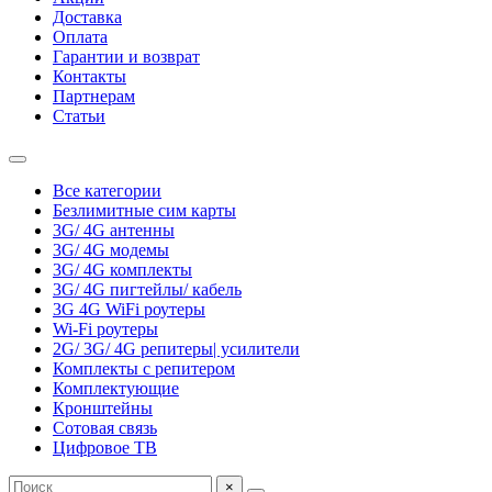
Доставка
Оплата
Гарантии и возврат
Контакты
Партнерам
Статьи
Все категории
Безлимитные сим карты
3G/ 4G антенны
3G/ 4G модемы
3G/ 4G комплекты
3G/ 4G пигтейлы/ кабель
3G 4G WiFi роутеры
Wi-Fi роутеры
2G/ 3G/ 4G репитеры| усилители
Комплекты с репитером
Комплектующие
Кронштейны
Сотовая связь
Цифровое ТВ
×