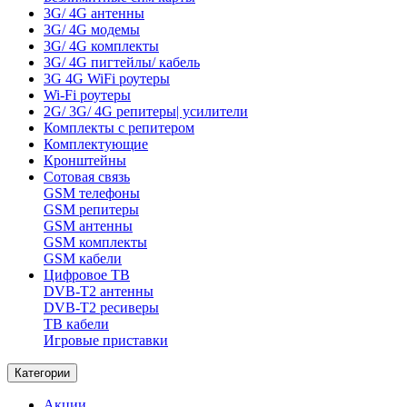
3G/ 4G антенны
3G/ 4G модемы
3G/ 4G комплекты
3G/ 4G пигтейлы/ кабель
3G 4G WiFi роутеры
Wi-Fi роутеры
2G/ 3G/ 4G репитеры| усилители
Комплекты с репитером
Комплектующие
Кронштейны
Сотовая связь
GSM телефоны
GSM репитеры
GSM антенны
GSM комплекты
GSM кабели
Цифровое ТВ
DVB-T2 антенны
DVB-T2 ресиверы
ТВ кабели
Игровые приставки
Категории
Акции