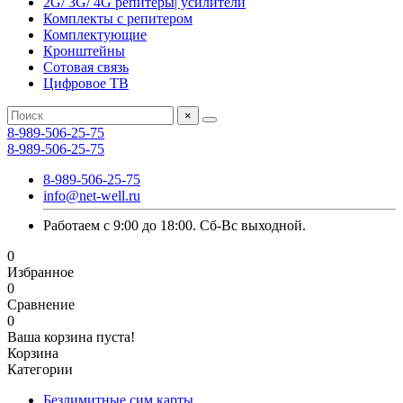
2G/ 3G/ 4G репитеры| усилители
Комплекты с репитером
Комплектующие
Кронштейны
Сотовая связь
Цифровое ТВ
×
8-989-506-25-75
8-989-506-25-75
8-989-506-25-75
info@net-well.ru
Работаем с 9:00 до 18:00. Сб-Вс выходной.
0
Избранное
0
Сравнение
0
Ваша корзина пуста!
Корзина
Категории
Безлимитные сим карты