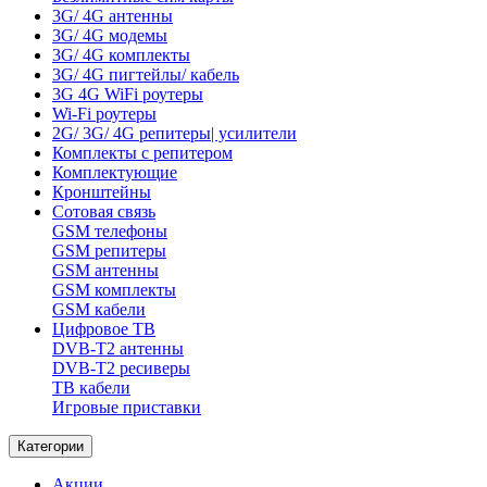
3G/ 4G антенны
3G/ 4G модемы
3G/ 4G комплекты
3G/ 4G пигтейлы/ кабель
3G 4G WiFi роутеры
Wi-Fi роутеры
2G/ 3G/ 4G репитеры| усилители
Комплекты с репитером
Комплектующие
Кронштейны
Сотовая связь
GSM телефоны
GSM репитеры
GSM антенны
GSM комплекты
GSM кабели
Цифровое ТВ
DVB-T2 антенны
DVB-T2 ресиверы
ТВ кабели
Игровые приставки
Категории
Акции