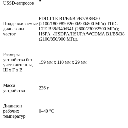
✔
USSD-запросов
FDD-LTE B1/B3/B5/B7/B8/B20
Поддерживаемые
(2100/1800/850/2600/900/800 МГц) TDD-
диапазоны
LTE B38/B40/B41 (2600/2300/2500 МГц);
частот
HSPA+/HSDPA/HSUPA/WCDMA B1/B5/B8
(2100/850/900 МГц).
Размеры
устройства без
159 мм x 110 мм x 29 мм
учета антенны,
Ш x Г x В
Масса
236 г
устройства
Диапазон
рабочих
0–40 °С
температур