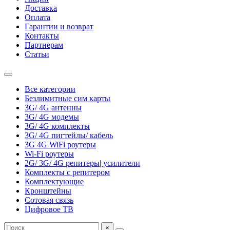
Доставка
Оплата
Гарантии и возврат
Контакты
Партнерам
Статьи
Все категории
Безлимитные сим карты
3G/ 4G антенны
3G/ 4G модемы
3G/ 4G комплекты
3G/ 4G пигтейлы/ кабель
3G 4G WiFi роутеры
Wi-Fi роутеры
2G/ 3G/ 4G репитеры| усилители
Комплекты с репитером
Комплектующие
Кронштейны
Сотовая связь
Цифровое ТВ
×