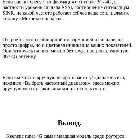
Если вас интересует информация о сигнале 3
G
/ 4
G
, в
частности уровень сигнала
RSSI
, соотношение сигнал/шум
SINR
, на какой частоте работает сейчас ваша сеть, нажмите
кнопку «Метрики сигнала».
Откроется окно с обширной информацией о сигнале, не
просто цифры, но и цветовая индикация ваших показателей.
Ориентируясь на них, можно без труда настроить уличную
3
G
/ 4
G
антенну.
Если вы хотите вручную выбрать частоту/ диапазон сети,
нажмите «Выбрать частотный диапазон», здесь можно
вручную указать какие диапазоны использовать.
Вывод.
Keenetic runer 4G самая младшая модель среди роутеров