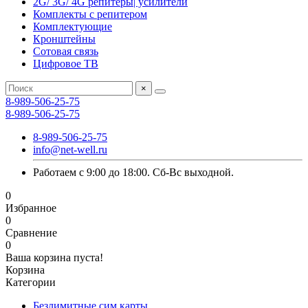
2G/ 3G/ 4G репитеры| усилители
Комплекты с репитером
Комплектующие
Кронштейны
Сотовая связь
Цифровое ТВ
×
8-989-506-25-75
8-989-506-25-75
8-989-506-25-75
info@net-well.ru
Работаем с 9:00 до 18:00. Сб-Вс выходной.
0
Избранное
0
Сравнение
0
Ваша корзина пуста!
Корзина
Категории
Безлимитные сим карты