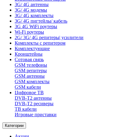
3G/ 4G антенны
3G/ 4G модемы
3G/ 4G комплекты
3G/ 4G пигтейлы/ кабель
3G 4G WiFi роутеры
Wi-Fi роутеры
2G/ 3G/ 4G репитеры| усилители
Комплекты с репитером
Комплектующие
Кронштейны
Сотовая связь
GSM телефоны
GSM репитеры
GSM антенны
GSM комплекты
GSM кабели
Цифровое ТВ
DVB-T2 антенны
DVB-T2 ресиверы
ТВ кабели
Игровые приставки
Категории
Акции