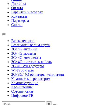
Доставка
Оплата
Гарантии и возврат
Контакты
Партнерам
Статьи
Все категории
Безлимитные сим карты
3G/ 4G антенны
3G/ 4G модемы
3G/ 4G комплекты
3G/ 4G пигтейлы/ кабель
3G 4G WiFi роутеры
Wi-Fi роутеры
2G/ 3G/ 4G репитеры| усилители
Комплекты с репитером
Комплектующие
Кронштейны
Сотовая связь
Цифровое ТВ
×