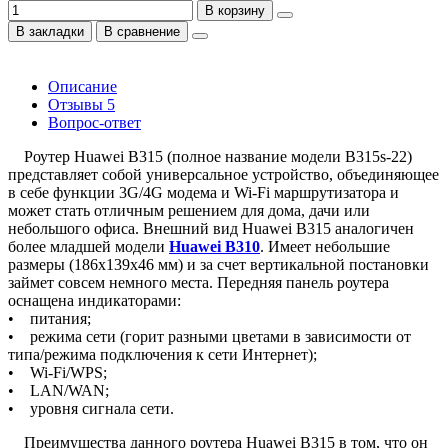
В корзину
В закладки
В сравнение
Описание
Отзывы
5
Вопрос-ответ
Роутер Huawei B315 (полное название модели B315s-22)
представляет собой универсальное устройство, объединяющее
в себе функции 3G/4G модема и Wi-Fi маршрутизатора и
может стать отличным решением для дома, дачи или
небольшого офиса. Внешний вид Huawei B315 аналогичен
более младшей модели
Huawei B310
. Имеет небольшие
размеры (186x139x46 мм) и за счет вертикальной постановки
займет совсем немного места. Передняя панель роутера
оснащена индикаторами:
• питания;
• режима сети (горит разными цветами в зависимости от
типа/режима подключения к сети Интернет);
• Wi-Fi/WPS;
• LAN/WAN;
• уровня сигнала сети.
Преимущества данного роутера Huawei B315 в том, что он