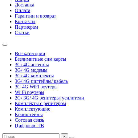
Доставка
Оплата
Гарантии и возврат
Контакты
Партнерам
Статьи
Все категории
Безлимитные сим карты
3G/ 4G антенны
3G/ 4G модемы
3G/ 4G комплекты
3G/ 4G пигтейлы/ кабель
3G 4G WiFi роутеры
Wi-Fi роутеры
2G/ 3G/ 4G репитеры| усилители
Комплекты с репитером
Комплектующие
Кронштейны
Сотовая связь
Цифровое ТВ
×