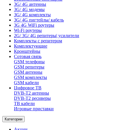
3G/ 4G антенны
3G/ 4G модемы
3G/ 4G комплекты
3G/ 4G пигтейлы/ кабель
3G 4G WiFi роутеры
Wi-Fi роутеры
2G/ 3G/ 4G репитеры| усилители
Комплекты с репитером
Комплектующие
Кронштейны
Сотовая связь
GSM телефоны
GSM репитеры
GSM антенны
GSM комплекты
GSM кабели
Цифровое ТВ
DVB-T2 антенны
DVB-T2 ресиверы
ТВ кабели
Игровые приставки
Категории
Акции