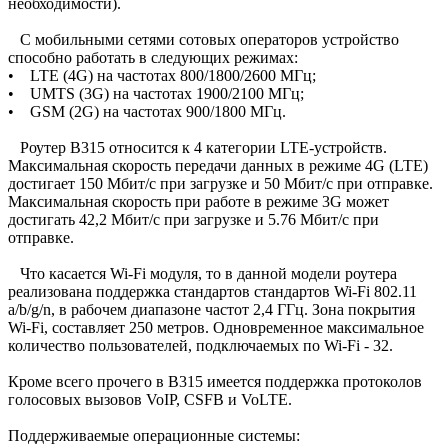
необходимости).
С мобильными сетями сотовых операторов устройство
способно работать в следующих режимах:
• LTE (4G) на частотах 800/1800/2600 МГц;
• UMTS (3G) на частотах 1900/2100 МГц;
• GSM (2G) на частотах 900/1800 МГц.
Роутер B315 относится к 4 категории LTE-устройств.
Максимальная скорость передачи данных в режиме 4G (LTE)
достигает 150 Мбит/с при загрузке и 50 Мбит/с при отправке.
Максимальная скорость при работе в режиме 3G может
достигать 42,2 Мбит/с при загрузке и 5.76 Мбит/с при
отправке.
Что касается Wi-Fi модуля, то в данной модели роутера
реализована поддержка стандартов стандартов Wi-Fi 802.11
a/b/g/n, в рабочем диапазоне частот 2,4 ГГц. Зона покрытия
Wi-Fi, составляет 250 метров. Одновременное максимальное
количество пользователей, подключаемых по Wi-Fi - 32.
Кроме всего прочего в B315 имеется поддержка протоколов
голосовых вызовов VoIP, CSFB и VoLTE.
Поддерживаемые операционные системы: