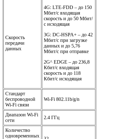
4G: LTE-FDD – до 150
Мбит/с входящая
скорость и до 50 Мбит/
с исходящая
3G: DC-HSPA+ – до 42
Скорость
Мбит/с при загрузке
передачи
данных и до 5,76
данных
Мбит/с при отправке
2G^ EDGE – до 236,8
Кбит/с входящая
скорость и до 118
Кбит/с исходящая
Стандарт
беспроводной
Wi-Fi 802.11b/g/n
Wi-Fi связи
Диапазон Wi-Fi
2.4 ГГц
сети
Количество
одновременных
32