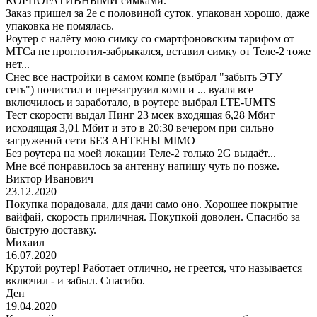
КОРПОРАТИВНЫМИ симками.
Заказ пришел за 2е с половиной суток. упакован хорошо, даже
упаковка не помялась.
Роутер с налёту мою симку со смартфоновским тарифом от
МТСа не проглотил-забрыкался, вставил симку от Теле-2 тоже
нет...
Снес все настройки в самом компе (выбрал "забыть ЭТУ
сеть") почистил и перезагрузил комп и ... вуаля все
включилось и заработало, в роутере выбрал LTE-UMTS
Тест скорости выдал Пинг 23 мсек входящая 6,28 Мбит
исходящая 3,01 Мбит и это в 20:30 вечером при сильно
загруженой сети БЕЗ АНТЕНЫ MIMO
Без роутера на моей локации Теле-2 только 2G выдаёт...
Мне всё понравилось за антенну напишу чуть по позже.
Виктор Иванович
23.12.2020
Покупка порадовала, для дачи само оно. Хорошее покрытие
вайфай, скорость приличная. Покупкой доволен. Спасибо за
быструю доставку.
Михаил
16.07.2020
Крутой роутер! Работает отлично, не греется, что называется
включил - и забыл. Спасибо.
Ден
19.04.2020