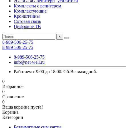
2G/ 3G/ 4G репитеры| усилители
Комплекты с репитером
Комплектующие
Кронштейны
Сотовая связь
Цифровое ТВ
×
8-989-506-25-75
8-989-506-25-75
8-989-506-25-75
info@net-well.ru
Работаем с 9:00 до 18:00. Сб-Вс выходной.
0
Избранное
0
Сравнение
0
Ваша корзина пуста!
Корзина
Категории
Безлимитные сим карты