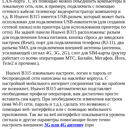
LAN-порта . С их помощью можно объединить компьютеры в
локальную сеть, или, к примеру, подключить с помощью
сетевого кабеля: телевизор/ видеорегистратор/ компьютер и
т.д. В Huawei B315 имеется USB-разъем, который может быть
использован для подключения USB-накопителя (для создания
сетевой папки) или принтера (для использования принтера по
сети). На задней панели Huawei B315 расположены: разъем
для подключения блока питания, кнопка сброса до заводских
настроек (Reset), порт для подключения телефона (RJ-11), два
разъема SMA для подключения внешней антенны (антенны,
усиливающей сигнал 4G, 3G, 2G), слот для SIM-карты (роутер
работает со всеми операторами МТС, Билайн, Мегафон, Йота,
Теле2 и прочими.).
Huawei B315 изначально настроен, логин и пароль от
беспроводной сети написаны на наклейке корпуса. С
настройкой мобильного интернет соединения так же проблем
не возникнет, Huawei B315 автоматически подставляет
необходимые профили операторов, вам достаточно просто
вставить сим карту. При необходимости изменения настроек
(имя Wi-Fi сети, пароль и т.д.), сделать это возможно с
помощью веб- интерфейса или с помощью мобильного
приложения. Так же на веб интерфейсе показывается уровень
сигнала и другие параметры помогающие более точно
настроить внешнюю
3G или 4G антенну
(при