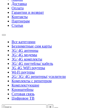
Доставка
Оплата
Гарантии и возврат
Контакты
Партнерам
Статьи
Все категории
Безлимитные сим карты
3G/ 4G антенны
3G/ 4G модемы
3G/ 4G комплекты
3G/ 4G пигтейлы/ кабель
3G 4G WiFi роутеры
Wi-Fi роутеры
2G/ 3G/ 4G репитеры| усилители
Комплекты с репитером
Комплектующие
Кронштейны
Сотовая связь
Цифровое ТВ
×