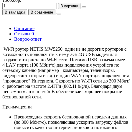
1500.00р.
В корзину
В закладки
В сравнение
Описание
Отзывы
0
Вопрос-ответ
Wi-Fi роутер NETIS MW5250, один из не дорогих роутеров с
возможность подключить к нему 3G/ 4G USB модем для
раздачи интернета по Wi-Fi сети. Помимо USB разъема имеет
4 LAN порта (100 Мбит/с) для подключения устройств по
сетевому кабелю (например - компьютеры, телевизоры,
видеорегистраторы и т.д.) и один WAN порт для подключения
"проводного" Интернета. Скорость по Wi-Fi сети до 300 Мбит/
с, работает на частоте 2.4ГГц (802.11 b/g/n). Благодаря двум
несъемным антеннам 5dB обеспечивает хорошее покрытие
беспроводной сети.
Преимущества:
Превосходная скорость беспроводной передачи данных
(до 300 Мбит/с), позволяющая ускорить загрузку файлов,
повысить качество интернет-звонков и потокового