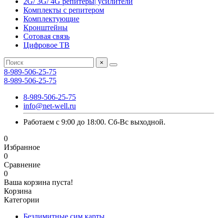
2G/ 3G/ 4G репитеры| усилители
Комплекты с репитером
Комплектующие
Кронштейны
Сотовая связь
Цифровое ТВ
×
8-989-506-25-75
8-989-506-25-75
8-989-506-25-75
info@net-well.ru
Работаем с 9:00 до 18:00. Сб-Вс выходной.
0
Избранное
0
Сравнение
0
Ваша корзина пуста!
Корзина
Категории
Безлимитные сим карты