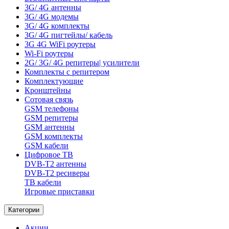
3G/ 4G антенны
3G/ 4G модемы
3G/ 4G комплекты
3G/ 4G пигтейлы/ кабель
3G 4G WiFi роутеры
Wi-Fi роутеры
2G/ 3G/ 4G репитеры| усилители
Комплекты с репитером
Комплектующие
Кронштейны
Сотовая связь
GSM телефоны
GSM репитеры
GSM антенны
GSM комплекты
GSM кабели
Цифровое ТВ
DVB-T2 антенны
DVB-T2 ресиверы
ТВ кабели
Игровые приставки
Категории
Акции