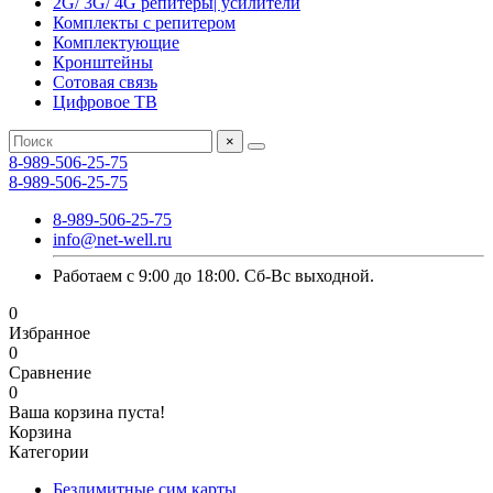
2G/ 3G/ 4G репитеры| усилители
Комплекты с репитером
Комплектующие
Кронштейны
Сотовая связь
Цифровое ТВ
×
8-989-506-25-75
8-989-506-25-75
8-989-506-25-75
info@net-well.ru
Работаем с 9:00 до 18:00. Сб-Вс выходной.
0
Избранное
0
Сравнение
0
Ваша корзина пуста!
Корзина
Категории
Безлимитные сим карты