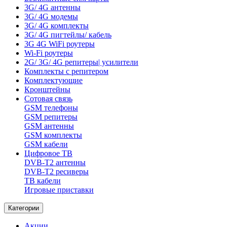
3G/ 4G антенны
3G/ 4G модемы
3G/ 4G комплекты
3G/ 4G пигтейлы/ кабель
3G 4G WiFi роутеры
Wi-Fi роутеры
2G/ 3G/ 4G репитеры| усилители
Комплекты с репитером
Комплектующие
Кронштейны
Сотовая связь
GSM телефоны
GSM репитеры
GSM антенны
GSM комплекты
GSM кабели
Цифровое ТВ
DVB-T2 антенны
DVB-T2 ресиверы
ТВ кабели
Игровые приставки
Категории
Акции