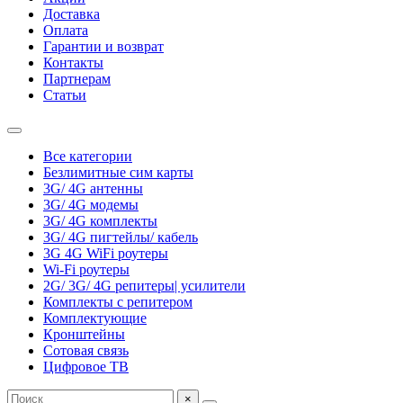
Доставка
Оплата
Гарантии и возврат
Контакты
Партнерам
Статьи
Все категории
Безлимитные сим карты
3G/ 4G антенны
3G/ 4G модемы
3G/ 4G комплекты
3G/ 4G пигтейлы/ кабель
3G 4G WiFi роутеры
Wi-Fi роутеры
2G/ 3G/ 4G репитеры| усилители
Комплекты с репитером
Комплектующие
Кронштейны
Сотовая связь
Цифровое ТВ
×