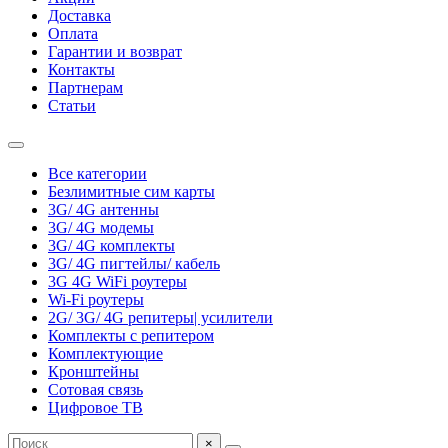
Доставка
Оплата
Гарантии и возврат
Контакты
Партнерам
Статьи
Все категории
Безлимитные сим карты
3G/ 4G антенны
3G/ 4G модемы
3G/ 4G комплекты
3G/ 4G пигтейлы/ кабель
3G 4G WiFi роутеры
Wi-Fi роутеры
2G/ 3G/ 4G репитеры| усилители
Комплекты с репитером
Комплектующие
Кронштейны
Сотовая связь
Цифровое ТВ
×