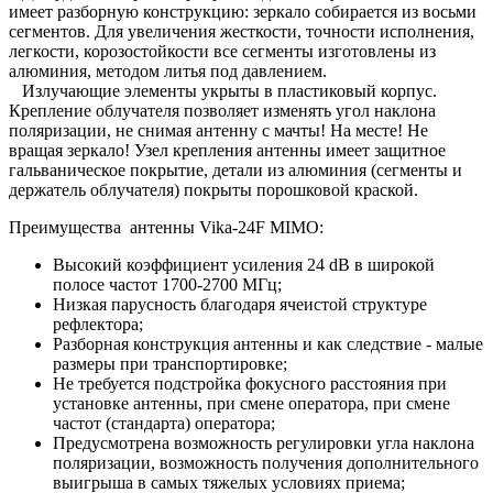
имеет разборную конструкцию: зеркало собирается из восьми
сегментов. Для увеличения жесткости, точности исполнения,
легкости, корозостойкости все сегменты изготовлены из
алюминия, методом литья под давлением.
Излучающие элементы укрыты в пластиковый корпус.
Крепление облучателя позволяет изменять угол наклона
поляризации, не снимая антенну с мачты! На месте! Не
вращая зеркало! Узел крепления антенны имеет защитное
гальваническое покрытие, детали из алюминия (сегменты и
держатель облучателя) покрыты порошковой краской.
Преимущества антенны Vika-24F MIMO:
Высокий коэффициент усиления 24 dB в широкой
полосе частот 1700-2700 МГц;
Низкая парусность благодаря ячеистой структуре
рефлектора;
Разборная конструкция антенны и как следствие - малые
размеры при транспортировке;
Не требуется подстройка фокусного расстояния при
установке антенны, при смене оператора, при смене
частот (стандарта) оператора;
Предусмотрена возможность регулировки угла наклона
поляризации, возможность получения дополнительного
выигрыша в самых тяжелых условиях приема;