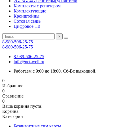
2G/ 3G/ 4G репитеры| усилители
Комплекты с репитером
Комплектующие
Кронштейны
Сотовая связь
Цифровое ТВ
×
8-989-506-25-75
8-989-506-25-75
8-989-506-25-75
info@net-well.ru
Работаем с 9:00 до 18:00. Сб-Вс выходной.
0
Избранное
0
Сравнение
0
Ваша корзина пуста!
Корзина
Категории
Безлимитные сим карты