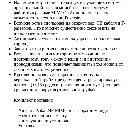
Наличие внутри облучателя двух излучающих систем с
ортогональной поляризацией позволяет модему
работать в режиме MIMO 2x2 или использовать
возможности технологии Diversity.
Возможность использования бюджетных: ТВ кабеля и F-
разьемов. Это поможет существенно сэкономить на
подключении антенны;
Активные излучатели антенны укрыты в пластиковый
корпус;
Защитные покрытия на всех металлических деталях;
Входы антенны имеют короткое замыкание по
постоянному току между внешним и внутренним
проводниками, что позволяет защищать вход модема от
статического электричества;
Крепление позволяет закрепить антенну на
вертикальной трубе, предусмотрены: регулировка угла
наклона (+/-15 градусов), изменение азимута (поворот с
креплением вокруг вертикальной трубы).
Комплект поставки:
Антенна Vika-24F MIMO в разобранном виде
Узел крепления на мачту
Инструкция по установке
Упаковка