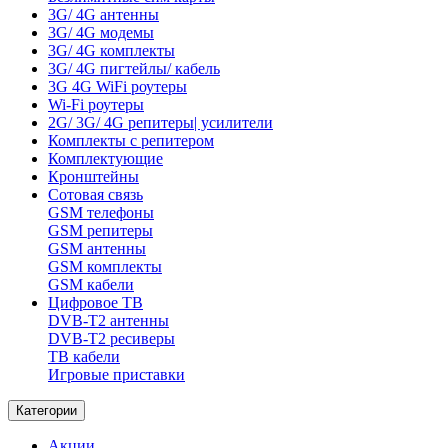
3G/ 4G антенны
3G/ 4G модемы
3G/ 4G комплекты
3G/ 4G пигтейлы/ кабель
3G 4G WiFi роутеры
Wi-Fi роутеры
2G/ 3G/ 4G репитеры| усилители
Комплекты с репитером
Комплектующие
Кронштейны
Сотовая связь
GSM телефоны
GSM репитеры
GSM антенны
GSM комплекты
GSM кабели
Цифровое ТВ
DVB-T2 антенны
DVB-T2 ресиверы
ТВ кабели
Игровые приставки
Категории
Акции